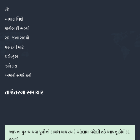
હોમ
અમારા વિશે
કારોબારી સભ્યો
સમાજના સભ્યો
પસંદગી માટે
ઇવેન્ટ્સ
જાહેરાત
અમારો સંપર્ક કરો
તાજેતરના સમાચાર
આપના પુત્ર અથવા પુત્રીનો સબંધ થાય ત્યારે વહેલામાં વહેલી તકે આપનુ ફોમઁ રદ
કરાવો