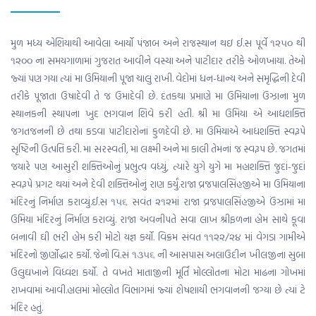
મુળ મધ્ય એશિયાથી આવેલા આર્યો પંજાબ અને રાજસ્થાન થઇ ઈ.સ પૂર્વે ૧૨૫૦ થી
૧૨૦૦ ના સમયગાળામાં ગુજરાત આવીને વસ્યા અને પાટીદાર તરીકે ઓળખાયા. તેઓ
જ્યાં પણ ગયા ત્યાં મા ઉમિયાની પૂજા ચાલુ રાખી. વેદોમાં ધન-ધાન્ય અને સમૃદ્ધિની દેવી
તરીકે પૂજાતા ઉષાદેવી તે જ ઉમાદેવી છે. દંતકથા પ્રમાણે મા ઉમિયાના ઉંઝાના મુળ
સ્થાનકની સ્થાપના ખુદ ભગવાન શિવે કરી હતી. શ્રી મા ઉમિયા એ આદ્યશક્તિ
જગતજનની છે તથા કડવા પાટીદારોનાં કુળદેવી છે. મા ઉમિયાએ આદ્યશક્તિ સ્વરૂપે
સૃષ્ટિની ઉત્પત્તિ કરી. મા સરસ્વતી, મા લક્ષ્મી અને મા કાલી તેમનાં જ સ્વરૂપ છે. જગતમાં
જયારે પણ આસુરી શક્તિઓનું પ્રભુત્વ વધ્યું, ત્યારે યુગે યુગે મા મહાશક્તિ જુદાં-જુદાં
સ્વરૂપે પ્રગટ થયાં અને દેવી શક્તિઓનું રાણ કર્યું.રાજા વ્રજપાલસિંહજીએ મા ઉમિયાના
મંદિરનું નિર્માણ કરાવ્યું.ઈ.સ ૧૫૬ સવંત ૨૧૨માં રાજા વ્રજપાલસિંહજીએ ઉંઝામાં મા
ઉમિયા મંદિરનું નિર્માણ કરાવ્યું. રાજા અવનીપતે સવા લાખ શ્રીફળના હોમ સાથે કૂવા
બનાવી ઘી ભરી હોમ કરી મોટો યજ્ઞ કર્યો. વિક્રમ સંવત ૧૧૨૨/૨૪ માં વેગડા ગામીએ
મંદિરનો જીર્ણોદ્ધાર કર્યો. જેનો વિ.સં ૧૩૫૬ ની આસપાસ અલાઉદીન ખીલજીના સુબા
ઉલુઘખાને વિધ્વંશ કર્યો. તે વખતે માતાજીની મૂર્તિ મોલ્લોતના મોટા માઢના ગોખમાં
રાખવામાં આવી.હાલમાં મોલ્લોત વિભાગમાં જ્યાં શેષશાયી ભગવાનની જગ્યા છે ત્યાં ટે
મંદિર હતું.