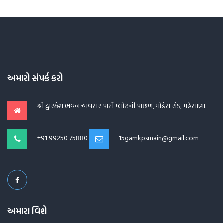
અમારો સંપર્ક કરો
શ્રી દ્વારકેશ ભવન અવસર પાર્ટી પ્લોટની પાછળ, મોઢેરા રોડ, મહેસાણા.
+91 99250 75880
15gamkpsmain@gmail.com
અમારા વિશે