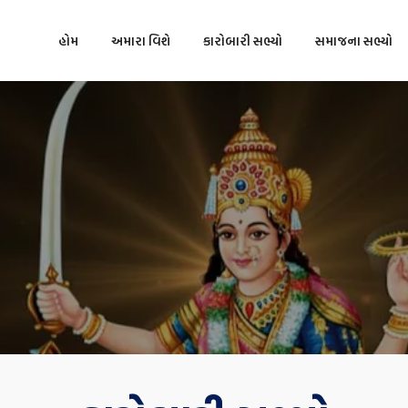
હોમ
અમારા વિશે
કારોબારી સભ્યો
સમાજના સભ્યો