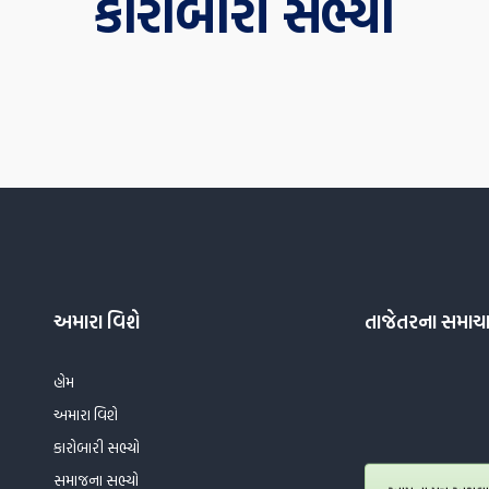
કારોબારી સભ્યો
અમારા વિશે
તાજેતરના સમાચ
હોમ
અમારા વિશે
કારોબારી સભ્યો
સમાજના સભ્યો
આપના પુત્ર અથવા પ