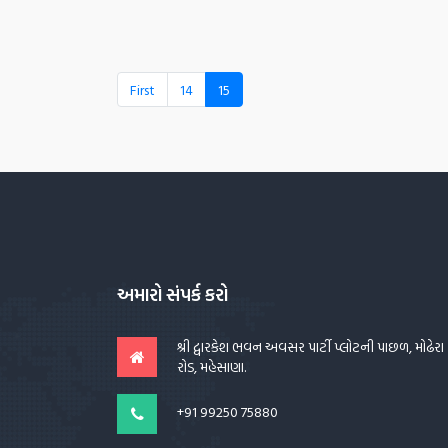
First
14
15
અમારો સંપર્ક કરો
શ્રી દ્વારકેશ ભવન અવસર પાર્ટી પ્લોટની પાછળ, મોઢેરા
રોડ, મહેસાણા.
+91 99250 75880