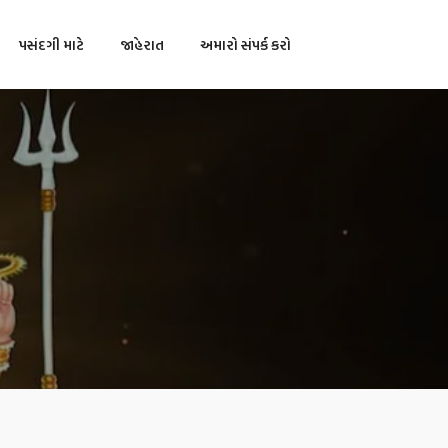
પસંદગી માટે
જાહેરાત
અમારો સંપર્ક કરો