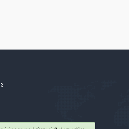
ાર
ુત્રીનો સબંધ થાય ત્યારે વહેલામાં વહેલી તકે આપનુ ફોમઁ રદ